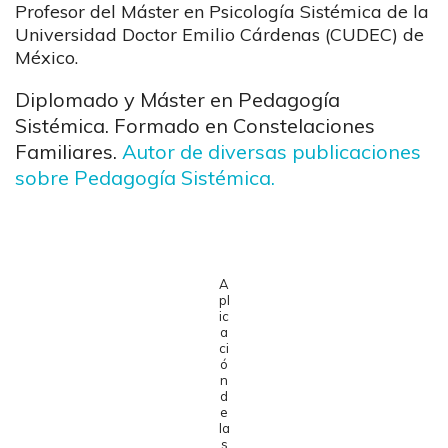
Profesor del Máster en Psicología Sistémica de la
Universidad Doctor Emilio Cárdenas (CUDEC) de
México.
Diplomado y Máster en Pedagogía
Sistémica. Formado en Constelaciones
Familiares.
Autor de diversas publicaciones
sobre Pedagogía Sistémica.
A
pl
ic
a
ci
ó
n
d
e
la
s