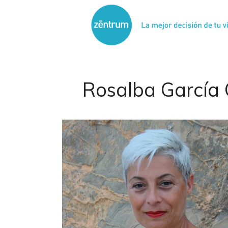
Saltar
al
contenido
Rosalba García