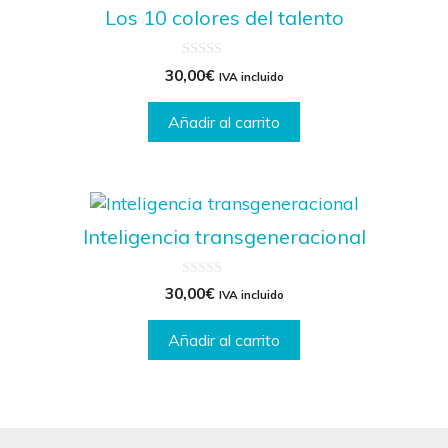
Los 10 colores del talento
0
30,00
€
IVA incluido
d
e
5
Añadir al carrito
Inteligencia transgeneracional
0
30,00
€
IVA incluido
d
e
5
Añadir al carrito