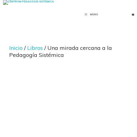
Saltar
al
MENÚ
contenido
Inicio
/
Libros
/ Una mirada cercana a la
Pedagogía Sistémica