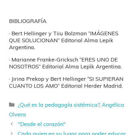
BIBLIOGRAFÍA
· Bert Hellinger y Tiiu Bolzman “IMÁGENES
QUE SOLUCIONAN” Editorial Alma Lepik
Argentina.
· Marianne Franke-Gricksch “ERES UNO DE
NOSOTROS” Editorial Alma Lepìk Argentina.
· Jirina Prekop y Bert Hellinger “SI SUPIERAN
CUANTO LOS AMO” Editorial Herder Madrid.
Categorías
¿Qué es la pedagogía sistémica?
,
Angélica
Olvera
"Desde el corazón"
Cada quien en su lugar para poder educar