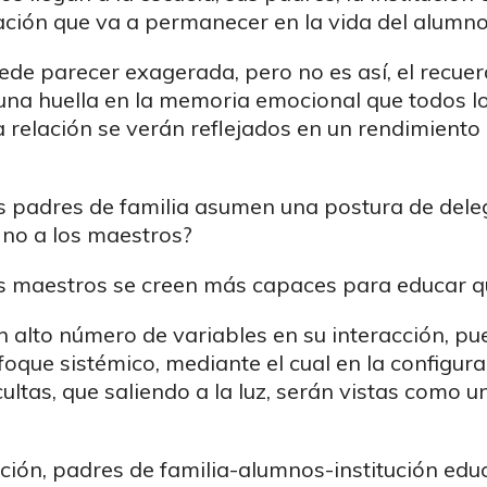
ación que va a permanecer en la vida del alumn
ede parecer exagerada, pero no es así, el recue
na huella en la memoria emocional que todos lo
a relación se verán reflejados en un rendimien
s padres de familia asumen una postura de deleg
y no a los maestros?
s maestros se creen más capaces para educar q
n alto número de variables en su interacción, p
ue sistémico, mediante el cual en la configurac
tas, que saliendo a la luz, serán vistas como un
ión, padres de familia-alumnos-institución educ