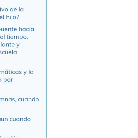
vo de la
l hijo?
puente hacia
 el tiempo,
lante y
scuela
máticas y la
o por
umnas, cuando
 aun cuando