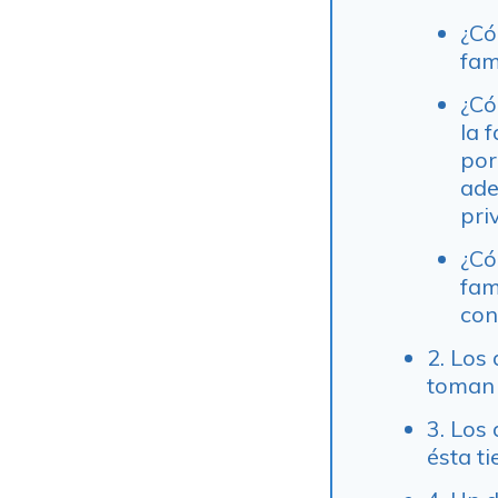
¿Có
fam
¿Có
la 
por
ade
pri
¿Có
fam
con
2. Los
toman 
3. Los
ésta t