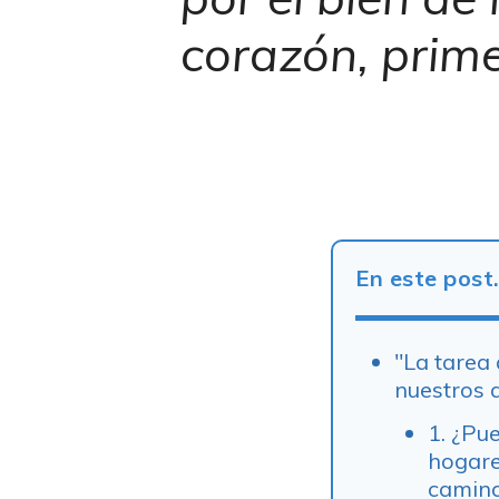
corazón, prime
En este post
"La tarea 
nuestros 
1. ¿Pu
hogare
camina