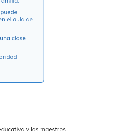
familia.
, puede
en el aula de
 una clase
toridad
 educativa y los maestros,