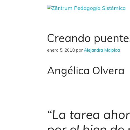
Saltar
al
contenido
Creando puentes 
enero 5, 2018
por
Alejandra Malpica
Angélica Olvera
“La tarea ahor
por el bien de