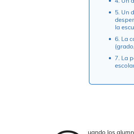
4. Un 
5. Un 
despert
la escu
6. La 
(grado
7. La p
escolar
uando los alumno