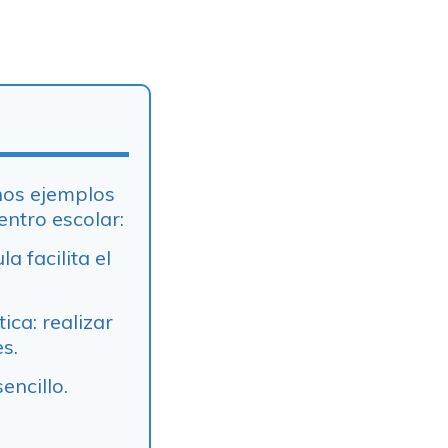
nos ejemplos
entro escolar:
a facilita el
ca: realizar
s.
ncillo.