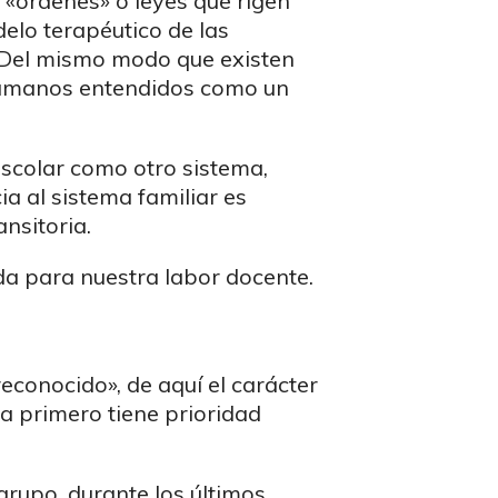
 «órdenes» o leyes que rigen
delo terapéutico de las
: «Del mismo modo que existen
s humanos entendidos como un
escolar como otro sistema,
ia al sistema familiar es
nsitoria.
a para nuestra labor docente.
reconocido», de aquí el carácter
ga primero tiene prioridad
grupo, durante los últimos