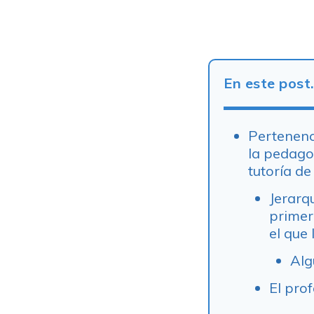
En este post
Pertenenc
la pedago
tutoría d
Jerarqu
primer
el que 
Alg
El pro