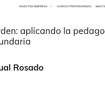
NUESTRA EMPRESA
CURSOS PROFESORADO
MÁST
rden: aplicando la pedago
cundaria
cual Rosado
 orden: aplicando la p
a tutoría de secundaria