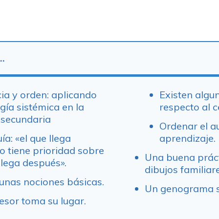
…
ia y orden: aplicando
Existen algu
gía sistémica en la
respecto al c
e secundaria
Ordenar el aul
ía: «el que llega
aprendizaje.
o tiene prioridad sobre
Una buena prácti
llega después».
dibujos familiare
unas nociones básicas.
Un genograma se
fesor toma su lugar.