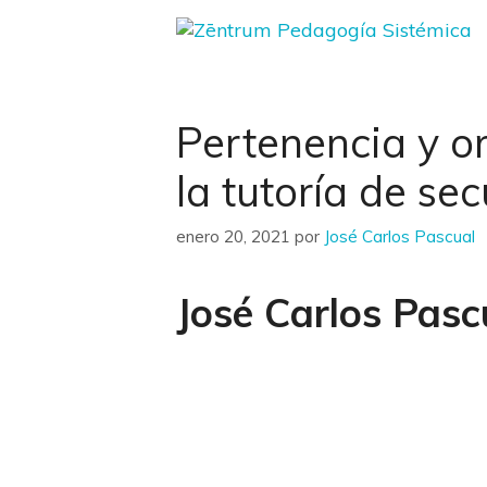
Saltar
al
contenido
Pertenencia y o
la tutoría de se
enero 20, 2021
por
José Carlos Pascual
José Carlos Pas
Pertenencia y
sistémica en l