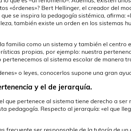
 lo que es –al fenómeno–. Además, existen unos
tos «órdenes»? Bert Hellinger, el creador del mo
l que se inspira la pedagogía sistémica, afirma
uraleza, también existe un orden en los sistema
la familia como un sistema y también el centro 
rísticas propias, por ejemplo: nuestra pertenenc
 pertenecemos al sistema escolar de manera tra
enes» o leyes, conocerlos supone una gran ayud
ertenencia
y el de jerarquía.
el que pertenece al sistema tiene derecho a ser 
ta pedagogía. Respecto al jerarquía: «el que lle
 frecuente ser responsable de la tutoría de un 